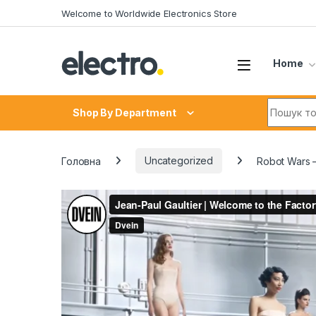
Skip to navigation
Skip to content
Welcome to Worldwide Electronics Store
Home
Search fo
Shop By Department
Головна
Uncategorized
Robot Wars –