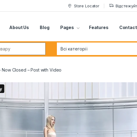
Store Locator
Відстежуй
About Us
Blog
Pages
Features
Contact
r:
 Now Closed – Post with Video