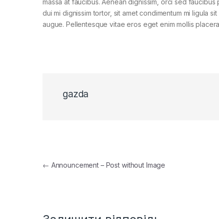
massa at faucibus. Aenean dignissim, orci sed faucibus 
dui mi dignissim tortor, sit amet condimentum mi ligula si
augue. Pellentesque vitae eros eget enim mollis placera
gazda
Навігація записів
←
Announcement – Post without Image