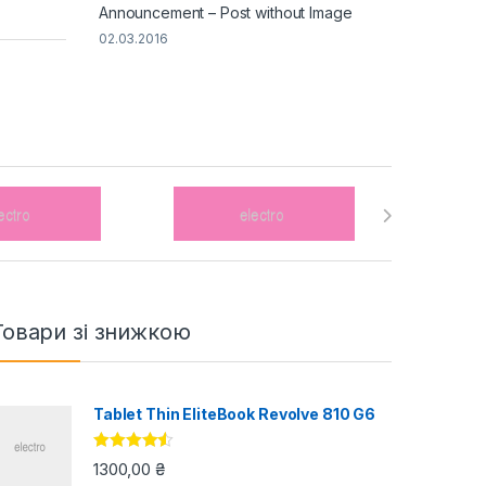
Announcement – Post without Image
02.03.2016
Товари зі знижкою
Tablet Thin EliteBook Revolve 810 G6
Оцінено в
1300,00
₴
4.33
з 5