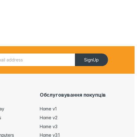
SignUp
Обслуговування покупців
Day
Home v1
s
Home v2
Home v3
mputers
Home v3.1