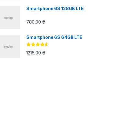
Smartphone 6S 128GB LTE
780,00
₴
Smartphone 6S 64GB LTE
Оцінено в
1215,00
₴
4.33
з 5