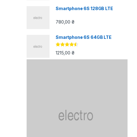
Smartphone 6S 128GB LTE
780,00
₴
Smartphone 6S 64GB LTE
Оцінено в
1215,00
₴
4.33
з 5