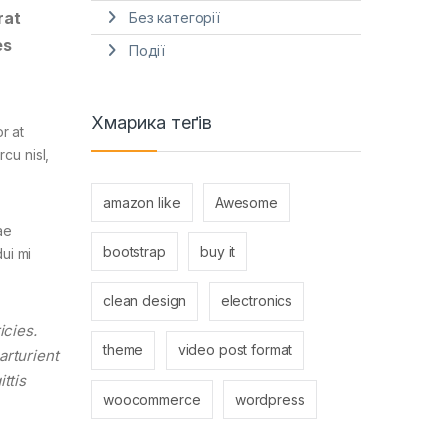
rat
Без категорії
es
Події
Хмарика теґів
r at
cu nisl,
amazon like
Awesome
ae
bootstrap
buy it
ui mi
clean design
electronics
icies.
theme
video post format
arturient
ttis
woocommerce
wordpress