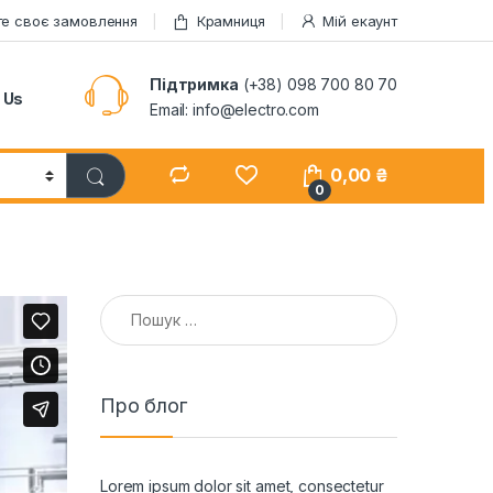
те своє замовлення
Крамниця
Мій екаунт
Підтримка
(+38) 098 700 80 70
 Us
Email: info@electro.com
0,00
₴
0
Пошук:
Про блог
Lorem ipsum dolor sit amet, consectetur