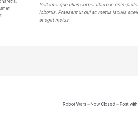
pharetra,
Pellentesque ullamcorper libero in enim pell
t amet
lobortis. Praesent ut dui ac metus iaculis sce
t.
at eget metus.
Robot Wars – Now Closed – Post wit