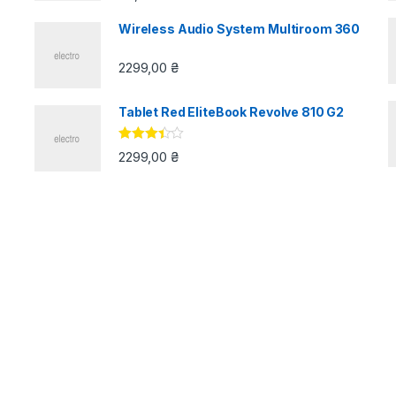
Wireless Audio System Multiroom 360
2299,00
₴
Tablet Red EliteBook Revolve 810 G2
Оцінено
2299,00
₴
в
3.33
з
5