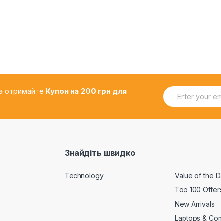
E
.та отримайте
Купон на 200 грн для
m
a
i
l
*
Знайдіть швидко
Technology
Value of the 
Top 100 Offer
New Arrivals
Laptops & Co