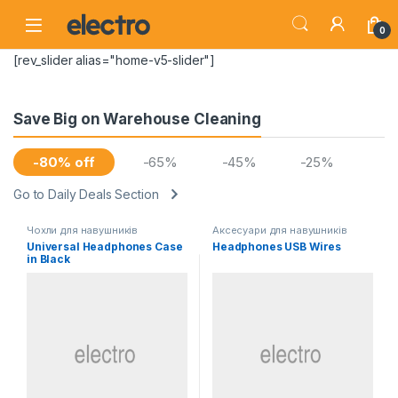
Skip to navigation
Skip to content
0
[rev_slider alias="home-v5-slider"]
Save Big on Warehouse Cleaning
-80% off
-65%
-45%
-25%
Go to Daily Deals Section
Чохли для навушників
Аксесуари для навушників
Universal Headphones Case
Headphones USB Wires
in Black