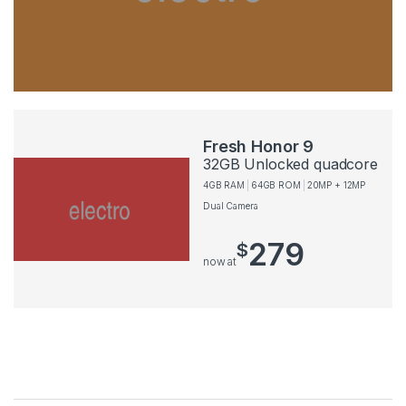
Fresh Honor 9
32GB Unlocked quadcore
4GB RAM
64GB ROM
20MP + 12MP
Dual Camera
279
$
now at