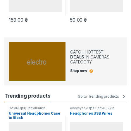
159,00
₴
50,00
₴
CATCH HOTTEST
DEALS
IN CAMERAS
CATEGORY
Shop now
Trending products
Go to Trending products
Чохли для навушників
Аксесуари для навушників
Universal Headphones Case
Headphones USB Wires
in Black