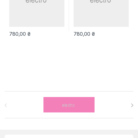
780,00
₴
780,00
₴
Brands Carousel