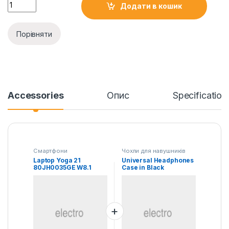
Laptop Yoga 21 80JH0035GE W8.1 quantity
Додати в кошик
Порівняти
Accessories
Опис
Specification
Смартфони
Чохли для навушників
Laptop Yoga 21
Universal Headphones
80JH0035GE W8.1
Case in Black