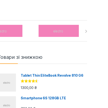
Товари зі знижкою
Tablet Thin EliteBook Revolve 810 G6
Оцінено в
1300,00
₴
4.33
з 5
Smartphone 6S 128GB LTE