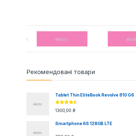
Brands Carousel
Рекомендовані товари
Tablet Thin EliteBook Revolve 810 G6
Оцінено в
1300,00
₴
4.33
з 5
Smartphone 6S 128GB LTE