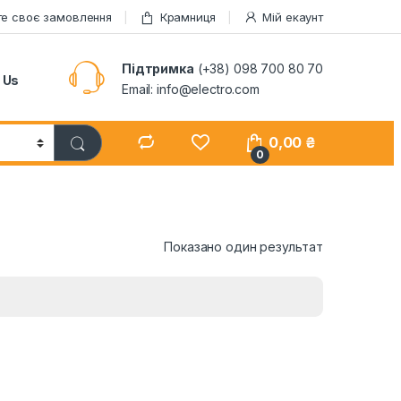
те своє замовлення
Крамниця
Мій екаунт
Підтримка
(+38) 098 700 80 70
 Us
Email: info@electro.com
0,00
₴
0
Показано один результат