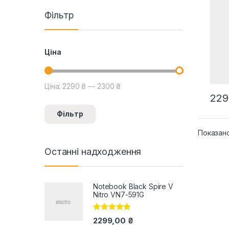
Фільтр
Ціна
Ціна:
2290 ₴
—
2300 ₴
Мінімальна ціна
Найбільша ціна
229
Фільтр
Показан
Останні надходження
Notebook Black Spire V
Nitro VN7-591G
Оцінено в
2299,00
₴
5.00
з 5