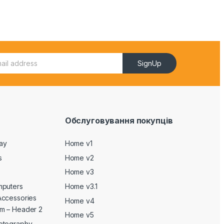
SignUp
Обслуговування покупців
Day
Home v1
s
Home v2
Home v3
mputers
Home v3.1
Accessories
Home v4
m – Header 2
Home v5
otography