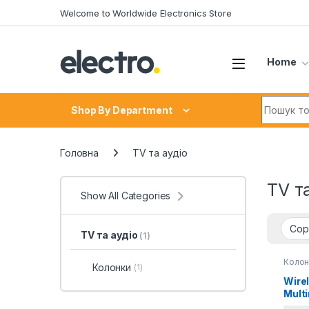
Skip to navigation
Skip to content
Welcome to Worldwide Electronics Store
Home
Search fo
Shop By Department
Головна
TV та аудіо
TV т
Show All Categories
TV та аудіо
(1)
Колон
Колонки
(1)
Wire
Mult