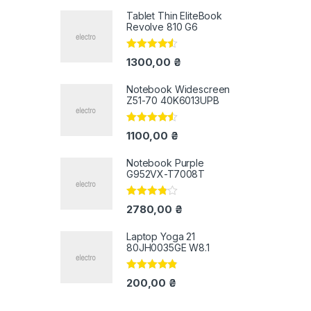
Tablet Thin EliteBook
Revolve 810 G6
Оцінено в
1300,00
₴
4.33
з 5
Notebook Widescreen
Z51-70 40K6013UPB
Оцінено в
1100,00
₴
4.33
з 5
Notebook Purple
G952VX-T7008T
Оцінено
2780,00
₴
в
3.67
з 5
Laptop Yoga 21
80JH0035GE W8.1
Оцінено в
200,00
₴
4.67
з 5