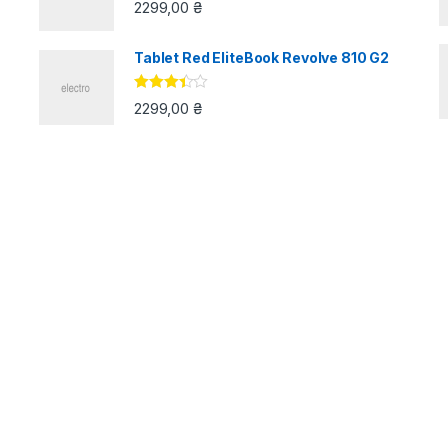
2299,00
₴
Tablet Red EliteBook Revolve 810 G2
Оцінено
2299,00
₴
в
3.33
з
5