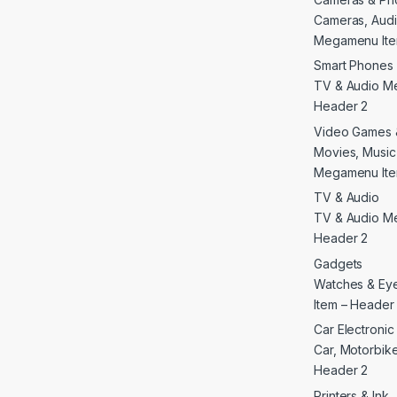
Cameras, Audi
Megamenu Ite
Smart Phones 
TV & Audio M
Header 2
Video Games 
Movies, Musi
Megamenu Ite
TV & Audio
TV & Audio M
Header 2
Gadgets
Watches & E
Item – Header
Car Electroni
Car, Motorbike 
Header 2
Printers & Ink