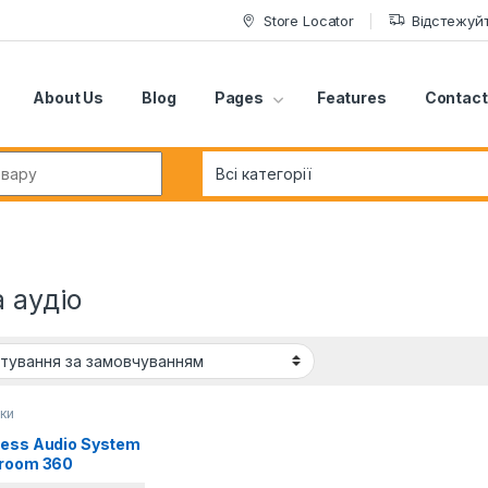
Store Locator
Відстежуй
About Us
Blog
Pages
Features
Contact
r:
а аудіо
ки
less Audio System
iroom 360