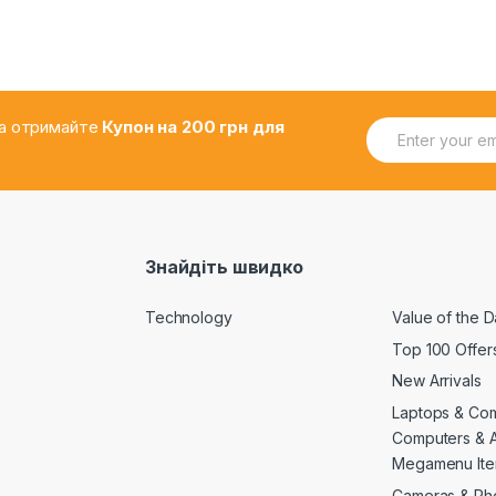
E
.та отримайте
Купон на 200 грн для
m
a
i
l
*
Знайдіть швидко
Technology
Value of the 
Top 100 Offer
New Arrivals
Laptops & Co
Computers & 
Megamenu Ite
Cameras & Ph