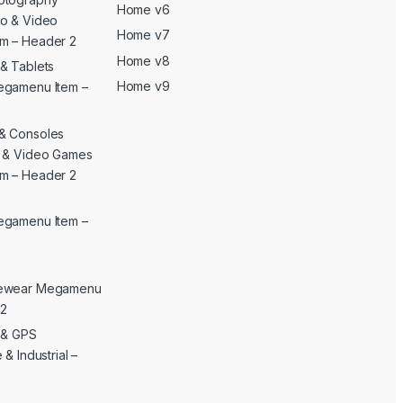
Home v6
o & Video
Home v7
m – Header 2
Home v8
& Tablets
Home v9
egamenu Item –
& Consoles
c & Video Games
m – Header 2
egamenu Item –
yewear Megamenu
 2
c & GPS
& Industrial –