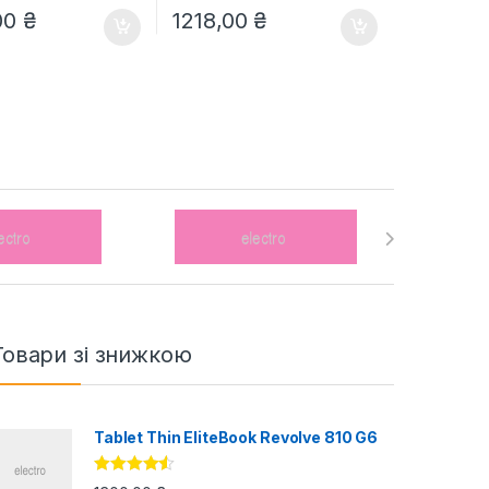
00
₴
1218,00
₴
Товари зі знижкою
Tablet Thin EliteBook Revolve 810 G6
Оцінено в