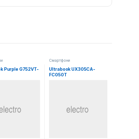
ни
Смартфони
k Purple G752VT-
Ultrabook UX305CA-
FC050T