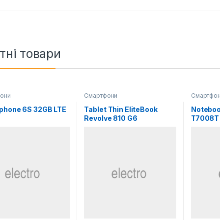
тні товари
они
Смартфони
Смартфо
phone 6S 32GB LTE
Tablet Thin EliteBook
Noteboo
Revolve 810 G6
T7008T