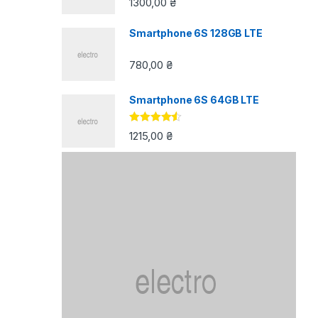
1300,00
₴
4.33
з 5
Smartphone 6S 128GB LTE
780,00
₴
Smartphone 6S 64GB LTE
Оцінено в
1215,00
₴
4.33
з 5