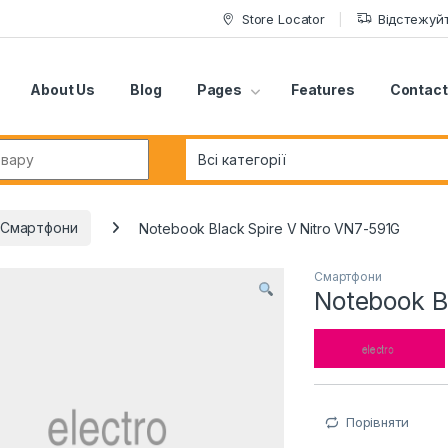
Store Locator
Відстежуй
About Us
Blog
Pages
Features
Contact
r:
Смартфони
Notebook Black Spire V Nitro VN7-591G
Смартфони
Notebook B
Порівняти