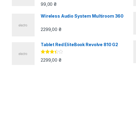
99,00
₴
Wireless Audio System Multiroom 360
2299,00
₴
Tablet Red EliteBook Revolve 810 G2
Оцінено
2299,00
₴
в
3.33
з
5