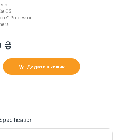
reen
Kat OS
ore™ Processor
mera
0
₴
re V Nitro VN7-591G quantity
Додати в кошик
Specification