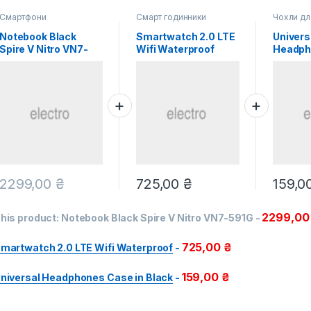
Смартфони
Смарт годинники
Чохли дл
Notebook Black
Smartwatch 2.0 LTE
Univers
Spire V Nitro VN7-
Wifi Waterproof
Headph
591G
Black
2299,00
₴
725,00
₴
159,0
2299,0
his product:
Notebook Black Spire V Nitro VN7-591G
-
725,00
₴
martwatch 2.0 LTE Wifi Waterproof
-
159,00
₴
niversal Headphones Case in Black
-