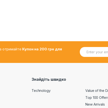
E
.та отримайте
Купон на 200 грн для
m
a
i
l
*
Знайдіть швидко
Technology
Value of the 
Top 100 Offer
New Arrivals