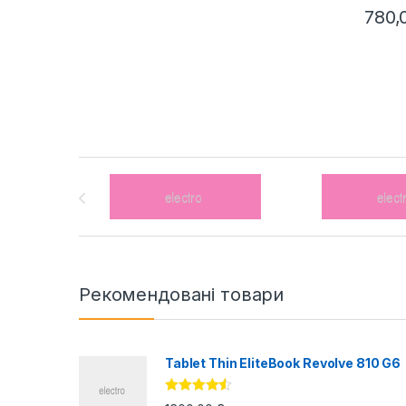
780,
Brands Carousel
Рекомендовані товари
Tablet Thin EliteBook Revolve 810 G6
Оцінено в