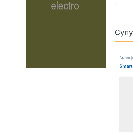
Супу
Смартф
Smart