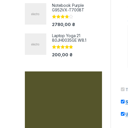
Notebook Purple
G952VX-T7008T
Оцінено
2780,00
₴
в
3.67
з 5
Laptop Yoga 21
80JH0035GE W8.1
Оцінено в
200,00
₴
4.67
з 5
T
S
U