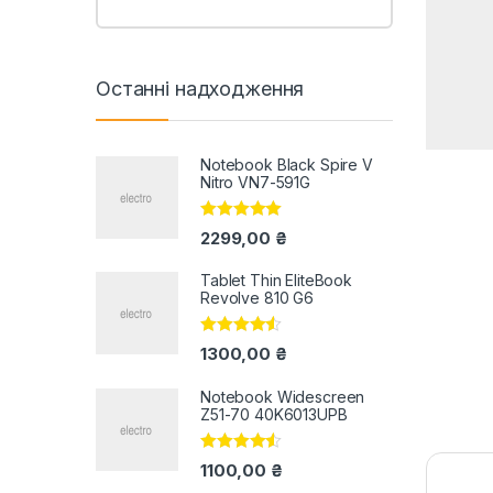
Останні надходження
Notebook Black Spire V
Nitro VN7-591G
Оцінено в
2299,00
₴
5.00
з 5
Tablet Thin EliteBook
Revolve 810 G6
Оцінено в
1300,00
₴
4.33
з 5
Notebook Widescreen
Z51-70 40K6013UPB
Оцінено в
1100,00
₴
4.33
з 5