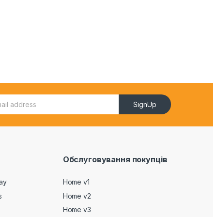
SignUp
Обслуговування покупців
Day
Home v1
s
Home v2
Home v3