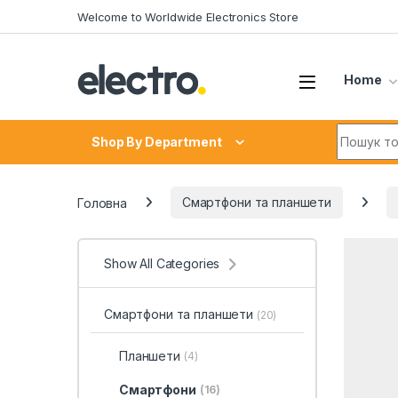
Skip to navigation
Skip to content
Welcome to Worldwide Electronics Store
Home
Search fo
Shop By Department
Головна
Смартфони та планшети
Show All Categories
Смартфони та планшети
(20)
Планшети
(4)
Смартфони
(16)