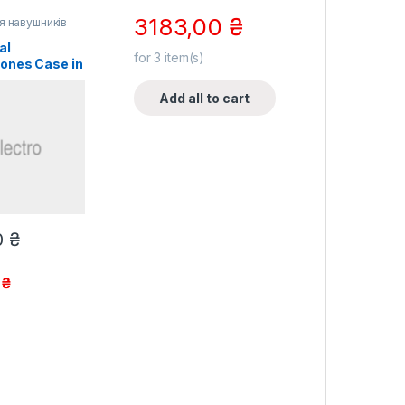
3183,00
₴
я навушників
al
for
3
item(s)
ones Case in
Add all to cart
0
₴
0
₴