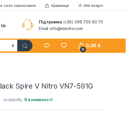
те своє замовлення
Крамниця
Мій екаунт
Підтримка
(+38) 098 700 80 70
 Us
Email: info@electro.com
0,00
₴
0
lack Spire V Nitro VN7-591G
Availability:
9 в наявності