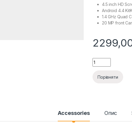
4.5 inch HD Sc
Android 4.4 Kit
1.4 GHz Quad C
20 MP front Ca
2299,0
Notebook Black Spi
Порівняти
Accessories
Опис