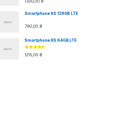
1300,00
₴
4.33
з 5
Smartphone 6S 128GB LTE
780,00
₴
Smartphone 6S 64GB LTE
Оцінено в
1215,00
₴
4.33
з 5