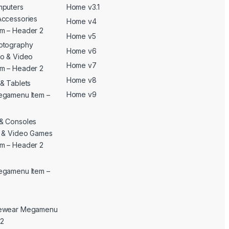
mputers
Home v3.1
Accessories
Home v4
m – Header 2
Home v5
otography
Home v6
o & Video
Home v7
m – Header 2
Home v8
& Tablets
Home v9
egamenu Item –
& Consoles
c & Video Games
m – Header 2
egamenu Item –
yewear Megamenu
 2