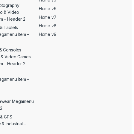
otography
Home v6
o & Video
Home v7
m – Header 2
Home v8
& Tablets
Home v9
egamenu Item –
& Consoles
c & Video Games
m – Header 2
egamenu Item –
yewear Megamenu
 2
c & GPS
& Industrial –