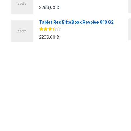
2299,00
₴
Tablet Red EliteBook Revolve 810 G2
Оцінено
2299,00
₴
в
3.33
з
5