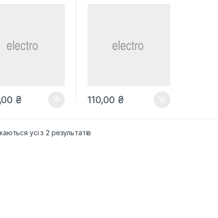
ook Pro
,00
₴
110,00
₴
аються усі з 2 результатів