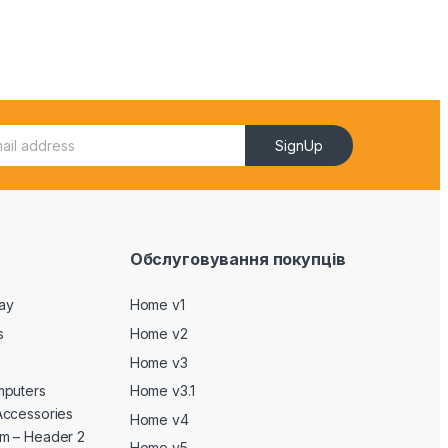
SignUp
Обслуговування покупців
Day
Home v1
s
Home v2
Home v3
mputers
Home v3.1
Accessories
Home v4
m – Header 2
Home v5