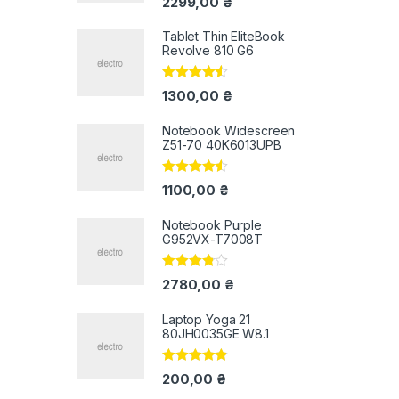
2299,00
₴
5.00
з 5
Tablet Thin EliteBook
Revolve 810 G6
Оцінено в
1300,00
₴
4.33
з 5
Notebook Widescreen
Z51-70 40K6013UPB
Оцінено в
1100,00
₴
4.33
з 5
Notebook Purple
G952VX-T7008T
Оцінено
2780,00
₴
в
3.67
з 5
Laptop Yoga 21
80JH0035GE W8.1
Оцінено в
200,00
₴
4.67
з 5