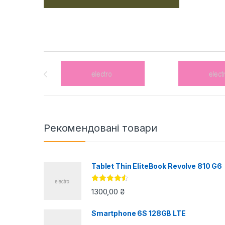
Brands Carousel
Рекомендовані товари
Tablet Thin EliteBook Revolve 810 G6
Оцінено в
1300,00
₴
4.33
з 5
Smartphone 6S 128GB LTE