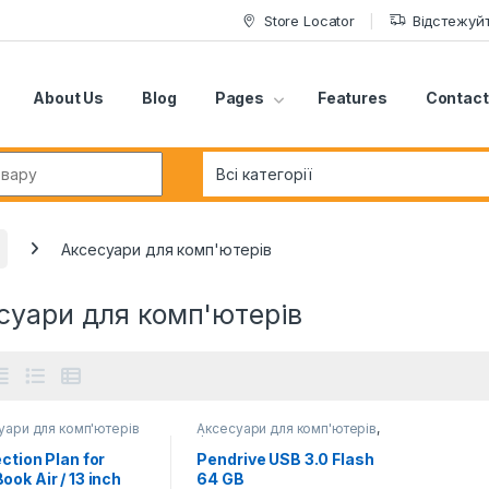
Store Locator
Відстежуй
About Us
Blog
Pages
Features
Contact
r:
Аксесуари для комп'ютерів
суари для комп'ютерів
уари для комп'ютерів
Аксесуари для комп'ютерів
,
Флешки
ction Plan for
Pendrive USB 3.0 Flash
ok Air / 13 inch
64 GB