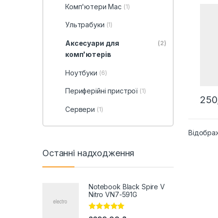
MacB
Комп'ютери Mac
(1)
Ультрабуки
(1)
Аксесуари для
(2)
комп'ютерів
Ноутбуки
(6)
Периферійні пристрої
(1)
250
Сервери
(1)
Відображ
Останні надходження
Notebook Black Spire V
Nitro VN7-591G
Оцінено в