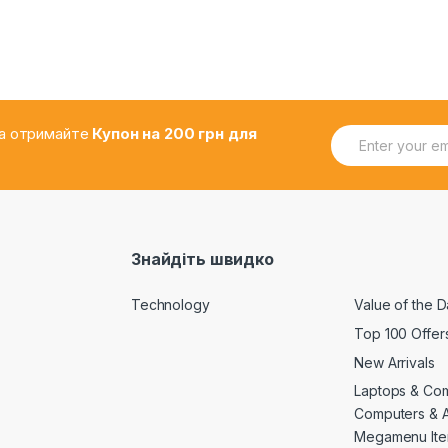
E
.та отримайте
Купон на 200 грн для
m
a
i
l
*
Знайдіть швидко
Technology
Value of the 
Top 100 Offer
New Arrivals
Laptops & Co
Computers & 
Megamenu Ite