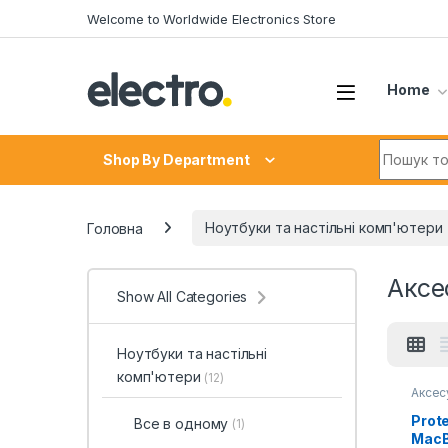
Skip to navigation
Skip to content
Welcome to Worldwide Electronics Store
Home
Search fo
Shop By Department
Головна
Ноутбуки та настільні комп'ютери
Аксе
Show All Categories
Ноутбуки та настільні
комп'ютери
(12)
Аксес
Prote
Все в одному
(1)
MacBo