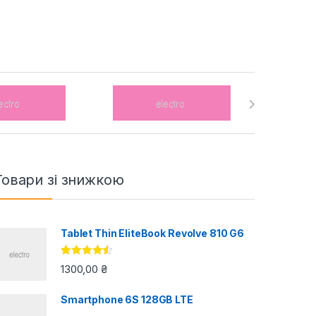
Товари зі знижкою
Tablet Thin EliteBook Revolve 810 G6
Оцінено в
1300,00
₴
4.33
з 5
Smartphone 6S 128GB LTE