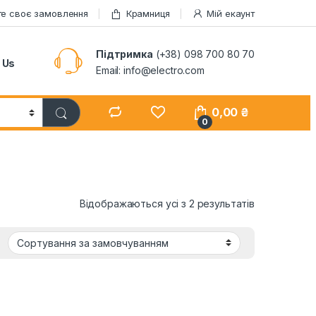
те своє замовлення
Крамниця
Мій екаунт
Підтримка
(+38) 098 700 80 70
 Us
Email: info@electro.com
0,00
₴
0
Відображаються усі з 2 результатів