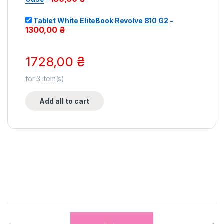
Tablet White EliteBook Revolve 810 G2
-
1300,00
₴
1728,00
₴
for
3
item(s)
Add all to cart
Brands Carousel