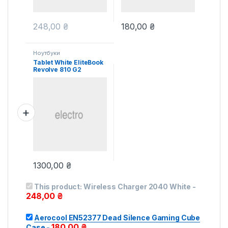
248,00
₴
180,00
₴
Ноутбуки
Tablet White EliteBook
Revolve 810 G2
1300,00
₴
This product:
Wireless Charger 2040 White
-
248,00
₴
Aerocool EN52377 Dead Silence Gaming Cube
180,00
₴
Case
-