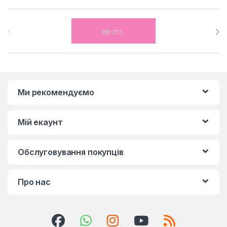
Brands Carousel
Ми рекомендуємо
Мій екаунт
Обслуговування покупців
Про нас