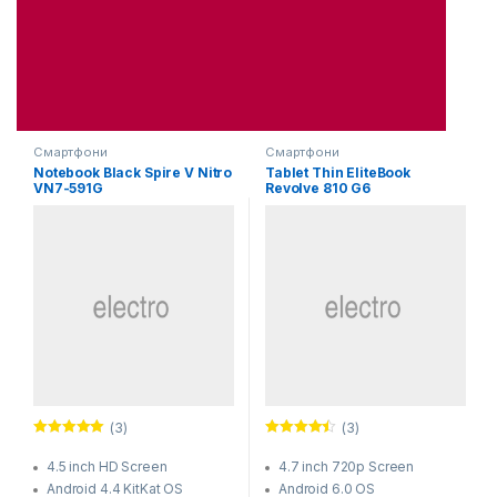
Смартфони
Смартфони
Notebook Black Spire V Nitro
Tablet Thin EliteBook
VN7-591G
Revolve 810 G6
(3)
(3)
Оцінено в
Оцінено в
5.00
з 5
4.33
з 5
4.5 inch HD Screen
4.7 inch 720p Screen
Android 4.4 KitKat OS
Android 6.0 OS