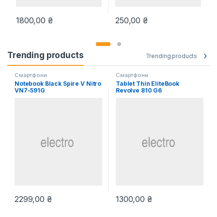
1800,00
₴
250,00
₴
Trending products
Trending products
Смартфони
Смартфони
Notebook Black Spire V Nitro
Tablet Thin EliteBook
VN7-591G
Revolve 810 G6
2299,00
₴
1300,00
₴