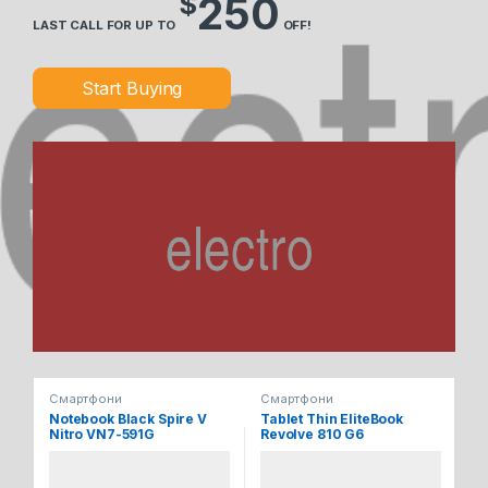
$
250
LAST CALL FOR UP TO
OFF!
Start Buying
Смартфони
Смартфони
См
Notebook Black Spire V
Tablet Thin EliteBook
No
Nitro VN7-591G
Revolve 810 G6
Z5