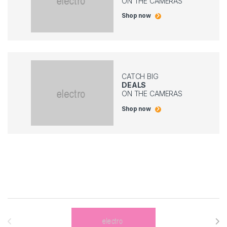
ON THE CAMERAS
Shop now
CATCH BIG
DEALS
ON THE CAMERAS
Shop now
Brands Carousel